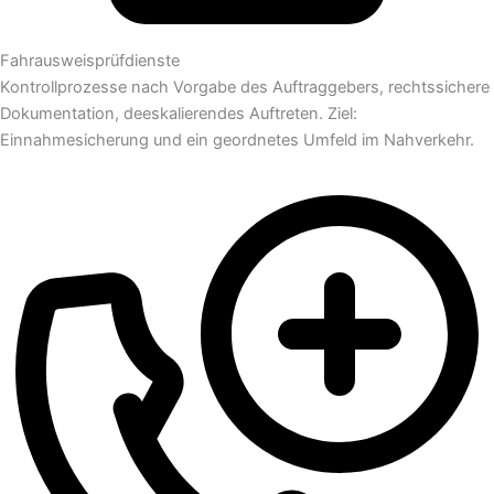
Fahrausweisprüfdienste
Kontrollprozesse nach Vorgabe des Auftraggebers, rechtssichere
Dokumentation, deeskalierendes Auftreten. Ziel:
Einnahmesicherung und ein geordnetes Umfeld im Nahverkehr.