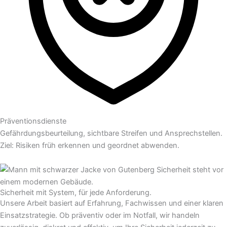
Präventionsdienste
Gefährdungsbeurteilung, sichtbare Streifen und Ansprechstellen.
Ziel: Risiken früh erkennen und geordnet abwenden.
Sicherheit mit System, für jede Anforderung.
Unsere Arbeit basiert auf Erfahrung, Fachwissen und einer klaren
Einsatzstrategie. Ob präventiv oder im Notfall, wir handeln