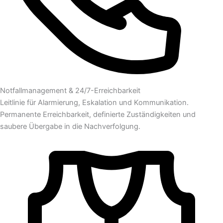
Notfallmanagement & 24/7-Erreichbarkeit
Leitlinie für Alarmierung, Eskalation und Kommunikation.
Permanente Erreichbarkeit, definierte Zuständigkeiten und
saubere Übergabe in die Nachverfolgung.