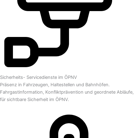
Sicherheits- Servicedienste im ÖPNV
Präsenz in Fahrzeugen, Haltestellen und Bahnhöfen.
Fahrgastinformation, Konfliktprävention und geordnete Abläufe,
für sichtbare Sicherheit im ÖPNV.